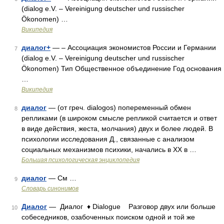
(dialog e.V. – Vereinigung deutscher und russischer
Ökonomen) …
Википедия
диалог+
— – Ассоциация экономистов России и Германии
7
(dialog e.V. – Vereinigung deutscher und russischer
Ökonomen) Тип Общественное объединение Год основания
…
Википедия
диалог
— (от греч. dialogos) попеременный обмен
8
репликами (в широком смысле репликой считается и ответ
в виде действия, жеста, молчания) двух и более людей. В
психологии исследования Д., связанные с анализом
социальных механизмов психики, начались в ХХ в …
Большая психологическая энциклопедия
диалог
— См …
9
Словарь синонимов
Диалог
— Диалог ♦ Dialogue Разговор двух или больше
10
собеседников, озабоченных поиском одной и той же