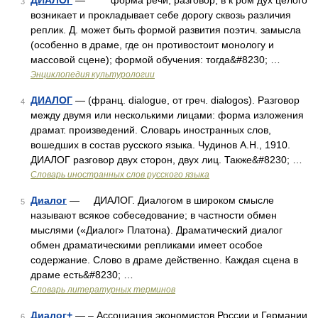
ДИАЛОГ
— форма речи, разговор, в к ром дух целого
3
возникает и прокладывает себе дорогу сквозь различия
реплик. Д. может быть формой развития поэтич. замысла
(особенно в драме, где он противостоит монологу и
массовой сцене); формой обучения: тогда&#8230; …
Энциклопедия культурологии
ДИАЛОГ
— (франц. dialogue, от греч. dialogos). Разговор
4
между двумя или несколькими лицами: форма изложения
драмат. произведений. Словарь иностранных слов,
вошедших в состав русского языка. Чудинов А.Н., 1910.
ДИАЛОГ разговор двух сторон, двух лиц. Также&#8230; …
Словарь иностранных слов русского языка
Диалог
— ДИАЛОГ. Диалогом в широком смысле
5
называют всякое собеседование; в частности обмен
мыслями («Диалог» Платона). Драматический диалог
обмен драматическими репликами имеет особое
содержание. Слово в драме действенно. Каждая сцена в
драме есть&#8230; …
Словарь литературных терминов
Диалог+
— – Ассоциация экономистов России и Германии
6