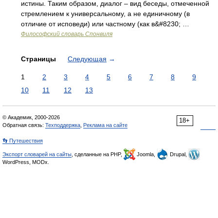
истины. Таким образом, диалог – вид беседы, отмеченной
стремлением к универсальному, а не единичному (в
отличие от исповеди) или частному (как в&#8230; …
Философский словарь Спонвиля
Страницы
Следующая
→
1
2
3
4
5
6
7
8
9
10
11
12
13
© Академик, 2000-2026
18+
Обратная связь:
Техподдержка
,
Реклама на сайте
👣 Путешествия
Экспорт словарей на сайты
, сделанные на PHP,
Joomla,
Drupal,
WordPress, MODx.