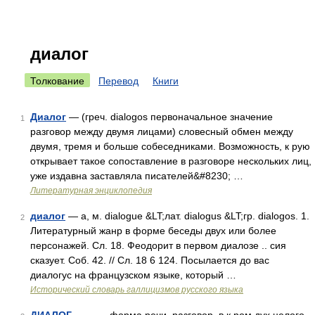
диалог
Толкование
Перевод
Книги
Диалог
— (греч. dialogos первоначальное значение
1
разговор между двумя лицами) словесный обмен между
двумя, тремя и больше собеседниками. Возможность, к рую
открывает такое сопоставление в разговоре нескольких лиц,
уже издавна заставляла писателей&#8230; …
Литературная энциклопедия
диалог
— а, м. dialogue &LT;лат. dialogus &LT;гр. dialogos. 1.
2
Литературный жанр в форме беседы двух или более
персонажей. Сл. 18. Феодорит в первом диалозе .. сия
сказует. Соб. 42. // Сл. 18 6 124. Посылается до вас
диалогус на французском языке, который …
Исторический словарь галлицизмов русского языка